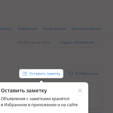
заботы
Избранное
Регистрация
Личный кабинет
Подать объявление
529 699 уже на сайте
Оставить заметку
В Избранное
Оставить заметку
ьным.
Объявления с заметками хранятся
да промбаз и заводов в Бадаме
в Избранном в приложении и на сайте