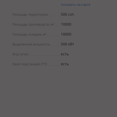
показать на карте
500 coт.
Площадь территории
10000
Площадь производств, м²
10000
Площадь складов, м²
500 кВт
Выделенная мощность
есть
Ж/д тупик
есть
Своя подстанция (ТП)