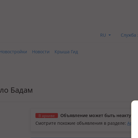
RU
Служба 
Новостройки
Новости
Крыша Гид
ело Бадам
Объявление может быть неактуал
В архиве
Смотрите похожие объявления в разделе:
Арен