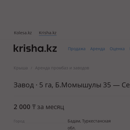
Kolesa.kz
Krisha.kz
Продажа
Аренда
Оценка
Крыша
Аренда промбаз и заводов
/
Завод · 5 га, Б.Момышулы 35 — С
2 000
₸
за месяц
Бадам, Туркестанская
Город
обл.