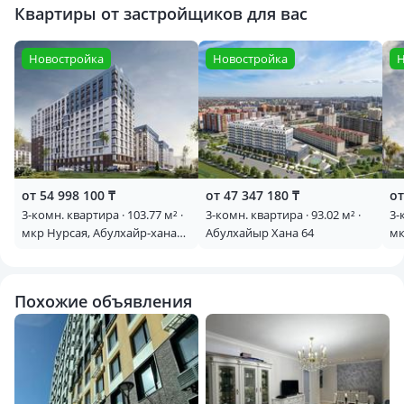
Квартиры от застройщиков для вас
Новостройка
Новостройка
Н
от 54 998 100 ₸
от 47 347 180 ₸
от
3-комн. квартира · 103.77 м² ·
3-комн. квартира · 93.02 м² ·
3-
мкр Нурсая, Абулхайр-хана
Абулхайыр Хана 64
мк
69/1
69
Похожие объявления