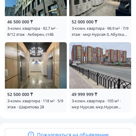
46 500 000 ₸
52 000 000 ₸
3-комн. квартира · 92.7 м² ·
3-комн. квартира · 96.9 м² · 7/9
8/12 этаж · Акберен, ст4Б
этаж · мкр Нурсая-3, Абулхаир
хана 70 — Центр Абая
52 500 000 ₸
49 999 999 ₸
3-комн. квартира · 118 м² · 5/9
3-комн. квартира · 105 м² ·
этаж · Шарипова 28
мкр Нурсая, мкр.Нурсая
пр.Абулхайыр хана 51А блок
Б, 7 — 87015400607
Пожаловаться на объявление