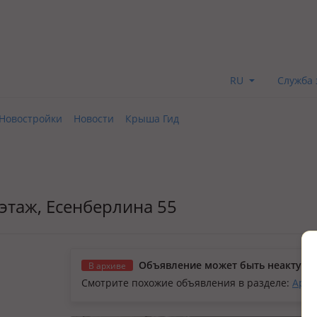
RU
Служба 
Новостройки
Новости
Крыша Гид
5 этаж, Есенберлина 55
Объявление может быть неактуал
В архиве
Смотрите похожие объявления в разделе:
Арен