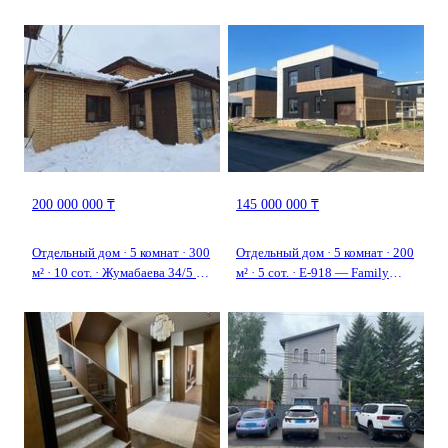
200 000 000 ₸
145 000 000 ₸
Отдельный дом · 5 комнат · 300
Отдельный дом · 5 комнат · 200
м² · 10 сот. · Жумабаева 34/5 —
м² · 5 сот. · Е-918 — Family
Между Балкантау и Обаган
Village