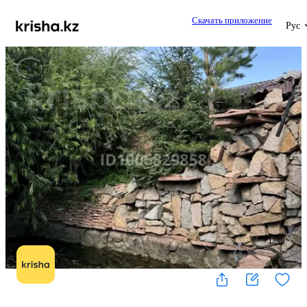
Скачать приложение
Рус
1
/
38