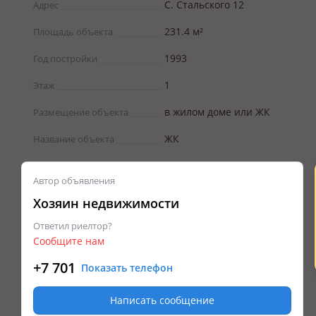
С. Стальского 12
Адрес
231.4 м²
Площадь объекта
1993
Год постройки
1
Этаж
в жилом доме или ЖК
Размещение объекта
ЖК
Название объекта
Автор объявления
Хозяин недвижимости
Ответил риелтор?
Сообщите нам
+7 701
Показать телефон
Написать сообщение