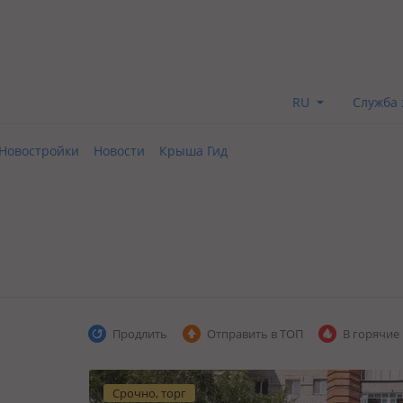
RU
Служба 
Новостройки
Новости
Крыша Гид
Продлить
Отправить в ТОП
В горячие
Срочно, торг