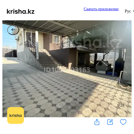
Скачать приложение
Рус
1
/
28