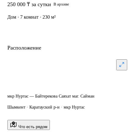
250 000 ₸ за сутки
В архиве
Дом · 7 комнат · 230 м²
Расположение
мкр Нуртас — Байтерекова Саяхат маг. Сайман
Шымкент · Каратауский р-н · мкр Нуртас
Что есть рядом