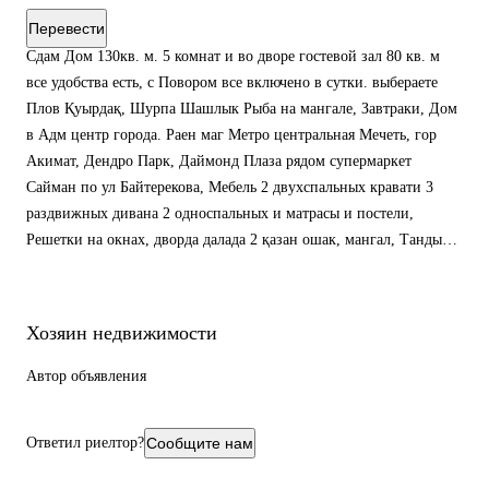
Перевести
Сдам Дом 130кв. м. 5 комнат и во дворе гостевой зал 80 кв. м
все удобства есть, с Повором все включено в сутки. выбераете
Плов Қуырдақ, Шурпа Шашлык Рыба на мангале, Завтраки, Дом
в Адм центр города. Раен маг Метро центральная Мечеть, гор
Акимат, Дендро Парк, Даймонд Плаза рядом супермаркет
Сайман по ул Байтерекова, Мебель 2 двухспальных кравати 3
раздвижных дивана 2 односпальных и матрасы и постели,
Решетки на окнах, дворда далада 2 қазан ошак, мангал, Тандыр
для целого жареного барашка сделаю по договору Душевая
кабина парилка, бытовая техника посуда, барлығы бар. На
Вечеринки дом не сдаем
Хозяин недвижимости
Автор объявления
Ответил риелтор?
Сообщите нам