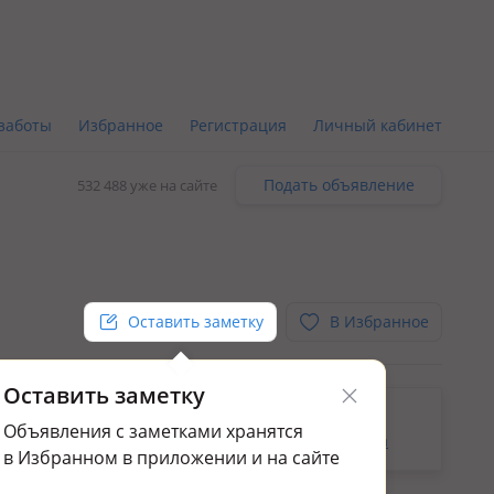
заботы
Избранное
Регистрация
Личный кабинет
Подать объявление
532 488 уже на сайте
Оставить заметку
В Избранное
Оставить заметку
ьным.
Объявления с заметками хранятся
да комнаты в квартире или доме в мкр Жана Орда
в Избранном в приложении и на сайте