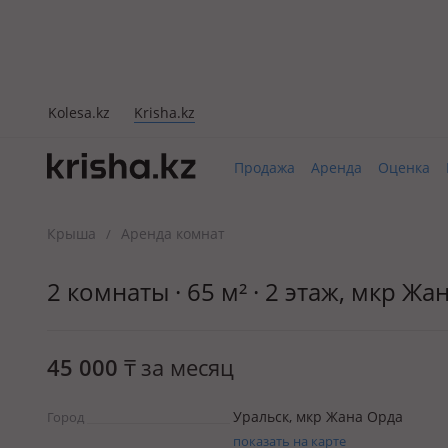
Kolesa.kz
Krisha.kz
Продажа
Аренда
Оценка
Крыша
Аренда комнат
/
2 комнаты · 65 м² · 2 этаж, мкр Жа
45 000
₸
за месяц
Уральск, мкр Жана Орда
Город
показать на карте