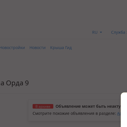
RU
Служба 
Новостройки
Новости
Крыша Гид
на Орда 9
Объявление может быть неактуал
В архиве
Смотрите похожие объявления в разделе:
Арен