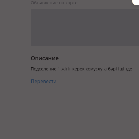
Объявление на карте
Описание
Подселение 1 жігіт керек комуслуга бәрі ішінде
Перевести