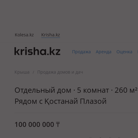
Kolesa.kz
Krisha.kz
Продажа
Аренда
Оценка
Крыша
Продажа домов и дач
/
Отдельный дом · 5 комнат · 260 м²
Рядом с Қостанай Плазой
100 000 000
₸