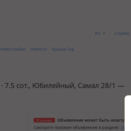
RU
Служба 
Новостройки
Новости
Крыша Гид
 · 7.5 сот., Юбилейный, Самал 28/1 —
Объявление может быть неактуал
В архиве
Смотрите похожие объявления в разделе:
Прод