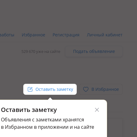
заботы
Избранное
Регистрация
Личный кабинет
Подать объявление
529 670 уже на сайте
Оставить заметку
В Избранное
Оставить заметку
Объявления с заметками хранятся
ьным.
в Избранном в приложении и на сайте
ажа домов и дач в Юбилейном