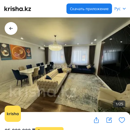
Рус
Скачать приложение
1
/
25