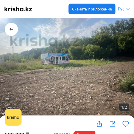
Рус
Скачать приложение
1
/
2