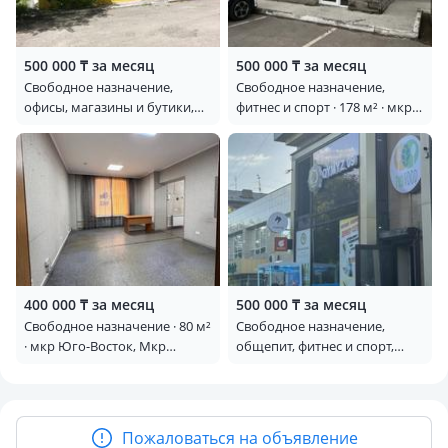
500 000 ₸ за месяц
500 000 ₸ за месяц
Свободное назначение,
Свободное назначение,
офисы, магазины и бутики,
фитнес и спорт · 178 м² · мкр
общепит, медцентры и
Юго-Восток, Таттимбета 3/14
аптеки, образование · 90.8 м² ·
— Возле лицея имени
Степной 4 19/5
Алтынсарина ( 101 школа)
400 000 ₸ за месяц
500 000 ₸ за месяц
Свободное назначение · 80 м²
Свободное назначение,
· мкр Юго-Восток, Мкр
общепит, фитнес и спорт,
Степной 3 3 — Рядом ТД БУМ
медцентры и аптеки,
образование · 70 м² ·
Абдирова 8/2
Пожаловаться на объявление