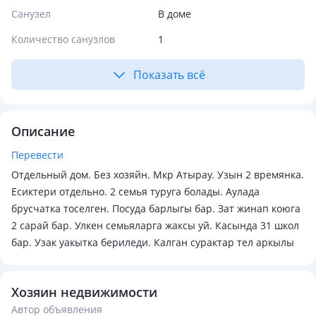
Санузел
В доме
Количество санузлов
1
Показать всё
Описание
Перевести
Отдельный дом. Без хозяйн. Мкр Атырау. Узын 2 времянка.
Есиктери отдельно. 2 семья туруга болады. Аулада
брусчатка тоселген. Посуда барлыгы бар. Зат жинап коюга
2 сарай бар. Улкен семьяларга жаксы уй. Касында 31 школ
бар. Узак уакытка бериледи. Калган сурактар тел аркылы
Хозяин недвижимости
Автор объявления