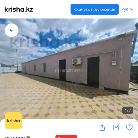
Рус
Скачать приложение
1
/
7