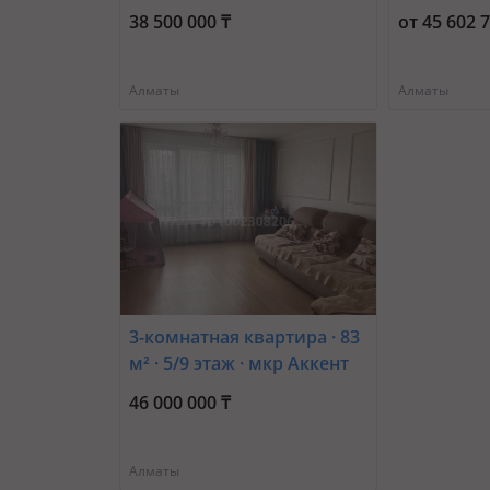
Щепкина — Мкр. Таугуль,
микрорай
38 500 000 ₸
от 45 602 
Республиканский
Аллергоцентр
Алматы
Алматы
3-комнатная квартира · 83
м² · 5/9 этаж · мкр Аккент
22 — Small
46 000 000 ₸
Алматы