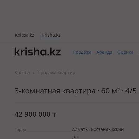
Kolesa.kz
Krisha.kz
Продажа
Аренда
Оценка
Крыша
Продажа квартир
/
3-комнатная квартира · 60 м² · 4/
42 900 000
₸
Алматы, Бостандыкский
Город
р-н