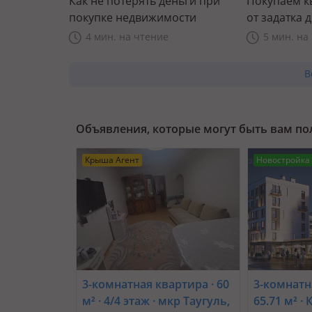
Как не потерять деньги при
Покупаем к
покупке недвижимости
от задатка 
прав
4 мин. на чтение
5 мин. на
В
Объявления, которые могут быть вам п
Крыша Агент
Новостройка
3-комнатная квартира · 60
3-комнатн
м² · 4/4 этаж · мкр Таугуль,
65.71 м² ·