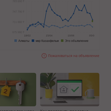
783 690 ₸
747 790 ₸
711 880 ₸
675 980 ₸
18/02
15/04
10/06
05/08
Алматы
мкр Казахфильм
Это объявление
Пожаловаться на объявление