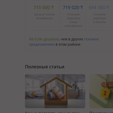
715 000
₸
719 020
₸
694 580
₸
2
Цена м
в этом
Похожие
Похожие
объявлении
квартиры
квартиры
в мкр
в Алматы
казахфильме
На 0.6% дешевле
, чем в других
похожих
предложениях
в этом районе
Полезные статьи