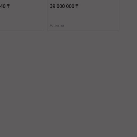
он 716/16
120
740 ₸
39 000 000 ₸
Алматы