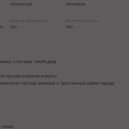
полностью
линолеум
Бывшее общежитие
Возможен обмен
я,
нет
Нет
хника, счётчики, тихий двор.
 из лучших районов Алматы!
логически чистый, зелёный и престижный район города.
я семьи