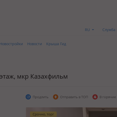
RU
Служба 
Новостройки
Новости
Крыша Гид
5 этаж, мкр Казахфильм
Продлить
Отправить в ТОП
В горячие
Срочно, торг