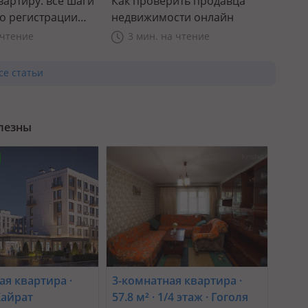
вартиру: все шаги
Как проверить продавца
до регистрации
недвижимости онлайн
 чтение
3 мин. на чтение
се статьи
олезны
ая квартира ·
3-комнатная квартира ·
 Кайрат
57.8 м² · 1/4 этаж · Гоголя