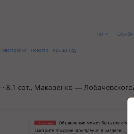
RU
Служба 
Новостройки
Новости
Крыша Гид
 · 8.1 сот., Макаренко — Лобачевского
Объявление может быть неактуал
В архиве
Смотрите похожие объявления в разделе:
Прод