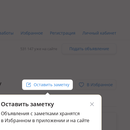
заботы
Избранное
Регистрация
Личный кабинет
Подать объявление
531 147 уже на сайте
/
Оставить заметку
В Избранное
Оставить заметку
Объявления с заметками хранятся
ьным.
в Избранном в приложении и на сайте
ажа домов и дач в Жетысуском р-не