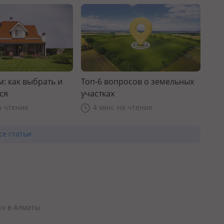
: как выбрать и
Топ-6 вопросов о земельных
ся
участках
а чтение
4 мин. на чтение
се статьи
ач в Алматы