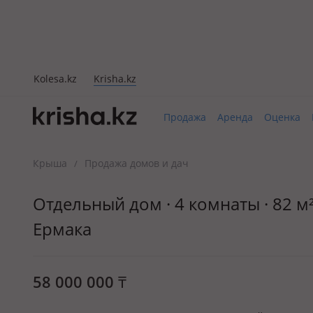
Kolesa.kz
Krisha.kz
Продажа
Аренда
Оценка
Крыша
Продажа домов и дач
/
Отдельный дом · 4 комнаты · 82 м²
Ермака
58 000 000
₸