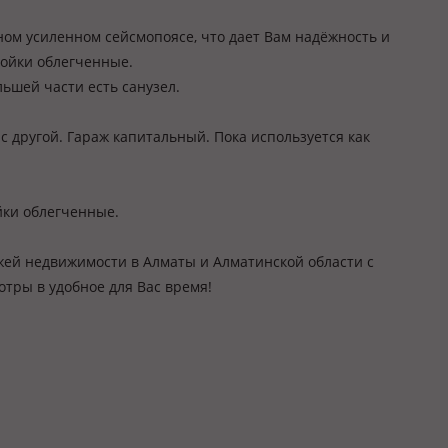
йном усиленном сейсмопоясе, что дает Вам надёжность и
ройки облегченные.
льшей части есть санузел.
3 с другой. Гараж капитальный. Пока используется как
йки облегченные.
жей недвижимости в Алматы и Алматинской области с
тры в удобное для Вас время!