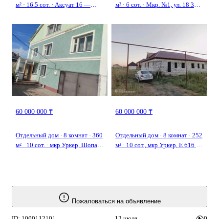
м² · 16.5 сот. · Аксуат 16 —
м² · 6 сот. · Мкр. №1, ул. 18 36
Коктал 2
— Акмолинская область *
Аршалынский район * п.
Жибек Жолы
60 000 000 ₸
60 000 000 ₸
Отдельный дом · 8 комнат · 360
Отдельный дом · 8 комнат · 252
м² · 10 сот. · мкр Уркер, Шопан-
м² · 10 сот., мкр Уркер, E 616 15
ата 23
— E 616 Уали Халфин
Пожаловаться на объявление
ID: 1000112101
12 июля
0