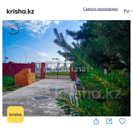
Скачать приложение
Рус
1
/
28